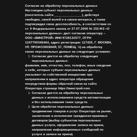
Согласие на обработку персональных данных
Настоящим субъект персональных данных
(посетитель сайта _______________), действуя
свободно, своей волей и в своем интересе, а также
подтверждая свою дееспособность, в соответствии со
ст. 9 Федерального закона от 27.07.2006 № 152-ФЗ «О
персональных данных» дает согласие оператору –
ООО «ВИНСТРОЙ» ИНН 9728132577, ОГРН
1247700346464, адрес регистрации: 117420, Г. МОСКВА,
УЛ. ПРОФСОЮЗНАЯ, 57, ПОМЕЩ. ½) на обработку
своих персональных данных на следующих условиях:
Согласие дается на обработку следующих
персональных данных:
фамилия, имя, отчество, пол, телефон, иные сведения
о себе, которые субъект персональных данных
указывает по собственной инициативе при
направлении в адрес оператора обращения
посредством формы обратной связи на сайте
Оператора странице https://винстрой.com.
Согласие дается на обработку персональных
данных с использованием средств автоматизации
и без использования таких средств.
Цели обработки персональных данных:
продвижение товаров и услуг Оператора на рынке,
заключение и исполнение гражданско-правовых
договоров (выбор субъектом персональных
данных услуги, оформление записи на прием,
направление информационных сообщений по
услуге и записи на прием).