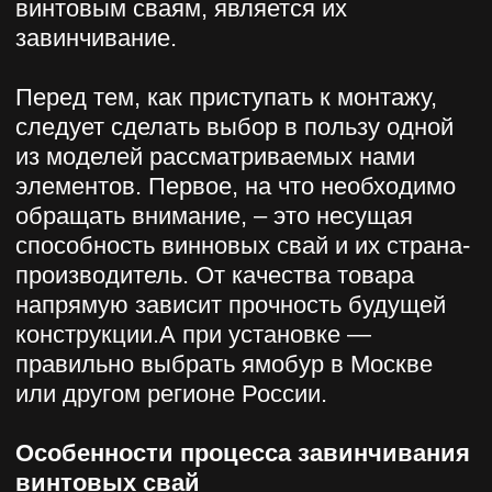
или другом регионе России.
Особенности процесса завинчивания
винтовых свай
Завинчивание винтовых свай
осуществляется несколькими
способами. Самый трудоёмкий из них —
выполнение работы вручную. Этот
процесс представляет собой
последовательность этапов, которая ни
в коем случае не может быть нарушена.
Также стоит отметить, что завинчивание
винтовых свай вручную просто
невозможно без применения
специализированной техники и наличия
соответствующих теоретических знаний
и практических навыков.
По своей сути, этот способ предполагает
больше всего ответственности от
человека, выполняющего работу, чем
какой бы то ни было. В подавляющем
большинстве случаев завинчивание