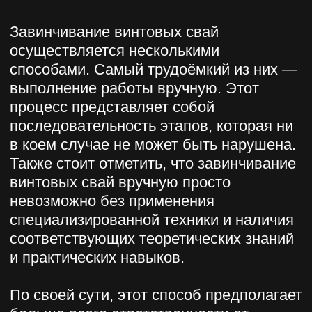
винтовых свай вручную применяется
только для небольших по размеру
конструкций.
При ручном завинчивании винтовых
свай необходимо помнить о
следующих важных моментах:
В процессе расчёта фундамента
принимаются во внимание габариты
конечного сооружения.
Перед началом работы проводится
анализ типа грунта и выявляются его
основные характеристики.
Определяется глубина промерзания
почвы.
Учитывается вероятность подхода
грунтовых вод.
Количество и диаметр винтовых свай