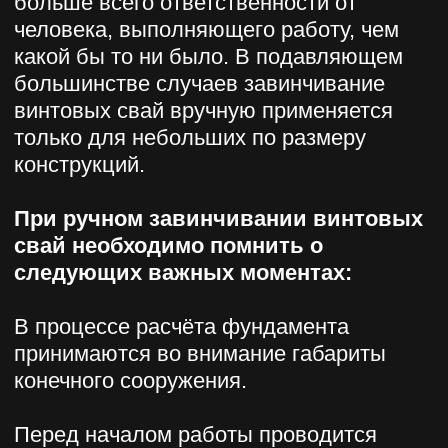
устанавливается на основании
мощностной нагрузки на них.
Также винтовые сваи иногда требуют
выравнивания. На этот случай следует
выполнять работу с небольшим
запасом, чтобы при необходимости
можно было произвести подрезку
элементов.
После того, как будет установлено
точное количество винтовых свай и всех
остальных материалов, можно
приступать к работе. Первый этап —
разделение площадки на
прямоугольные участки. Затем
проводится уборка территории от
строительного и другого мусора,
подводятся коммуникации, в том числе
электроэнергия и водоснабжение. Если
работа выполняется зимой, то с
площадки, где осуществляется
строительство сооружения, вывозится