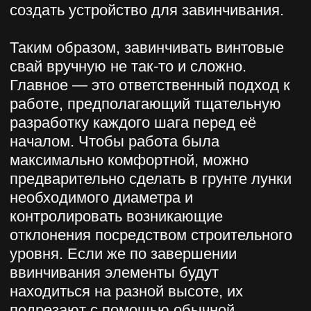
Есть вопросы?
W.I.N.S.T.R.O.Y@ya.ru
+7 926 214-98-21
ГЛАВНАЯ
АРЕНДА
УСЛУГИ
О НАС
ОТЗЫВЫ
КОНТАКТЫ