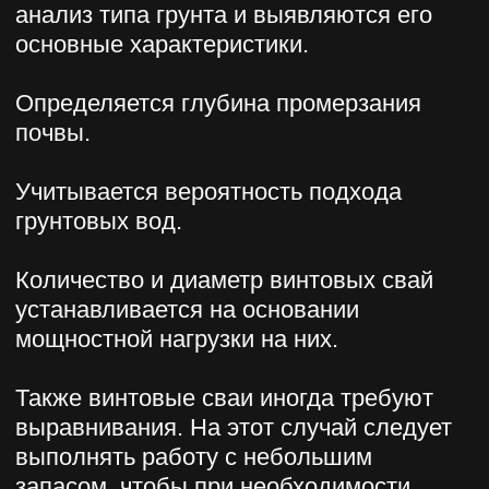
снег.
Монтаж винтовых свай: основные
моменты
Ручной способ завинчивания винтовых
свай актуален в том случае, если по
какой‑либо причине нет возможности
использовать специализированную
технику (например, вследствие
особенностей участка, где проводится
работа или нерентабельности). Как
правило, это характерно для бань,
заборов, небольших дачных домиков,
беседок и пр.
При ручном способе завинчивания
винтовых свай человеку требуется два
помощника. При этом приобретать или
покупать специализированную технику
совершенно нет необходимости.
Единственное, что должно быть в
наличии — это стальной элемент,