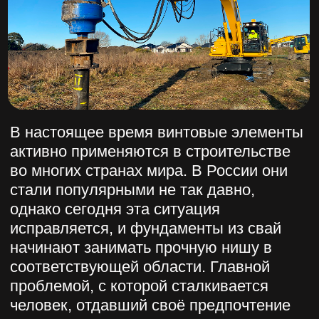
В настоящее время винтовые элементы
активно применяются в строительстве
во многих странах мира. В России они
стали популярными не так давно,
однако сегодня эта ситуация
исправляется, и фундаменты из свай
начинают занимать прочную нишу в
соответствующей области. Главной
проблемой, с которой сталкивается
человек, отдавший своё предпочтение
винтовым сваям, является их
завинчивание.
Перед тем, как приступать к монтажу,
следует сделать выбор в пользу одной
из моделей рассматриваемых нами
элементов. Первое, на что необходимо
обращать внимание, – это несущая
способность винновых свай и их страна-
производитель. От качества товара
напрямую зависит прочность будущей
конструкции.А при установке —
правильно выбрать ямобур в Москве