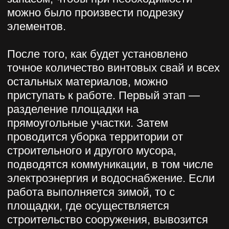
например лом. Он помещается в
отверстие винтовой сваи и выступает в
качестве рычага.
Все сваи необходимо устанавливать
строго согласно сделанным ранее
отметкам. При этом они должны
находиться в вертикальном положении.
Как только это будет сделано, два
помощника берут рычаг с каждой
стороны и, одновременно двигаясь по
кругу, ввинчивают сваю. Так необходимо
проделать для всех элементов.
Чтобы сооружение простояло долгие
годы, участвующим в работе лицам
требуется обеспечить необходимую
глубину погружения винтовых свай: она
должна быть не меньше отметки
промерзания грунта.
Существуют приёмы, позволяющие
облегчить самостоятельное ввинчивание
винтовых свай. Например, применение
привычной всем дрели. В ней
дополнительно необходимо иметь