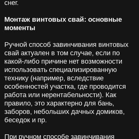
механизм для закручивания болтов на
колёсах транспортных средств. Из этих
предметов без особого труда можно
создать устройство для завинчивания.
Таким образом, завинчивать винтовые
свай вручную не так‑то и сложно.
Главное — это ответственный подход к
работе, предполагающий тщательную
разработку каждого шага перед её
началом. Чтобы работа была
максимально комфортной, можно
предварительно сделать в грунте лунки
необходимого диаметра и
контролировать возникающие
отклонения посредством строительного
уровня. Если же по завершении
ввинчивания элементы будут
находиться на разной высоте, их
подрезают с помощью обычной
болгарки.