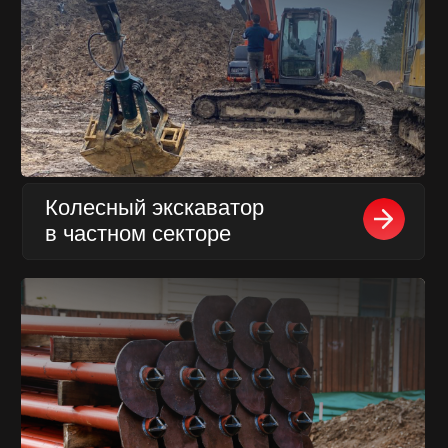
Какой вид фундамента
выбрать?
Почему лучше устанавливать
сваи с помощью ямобура?
1
2