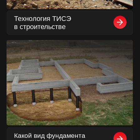
Ваших персональных данных
компание ООО «Винстрой»
Есть вопросы?
W.I.N.S.T.R.O.Y@ya.ru
+7 926 214-98-21
ГЛАВНАЯ
АРЕНДА
УСЛУГИ