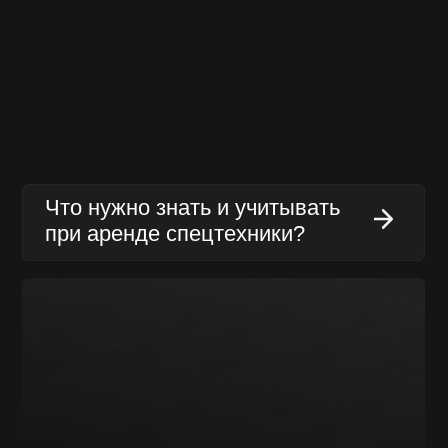
Завинчивание винтовых
свай
Типы и виды бурения
скважин