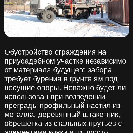
приусадебном участке независимо
от материала будущего забора
требует бурения в грунте ям под
несущие опоры. Неважно будет ли
использован при возведении
преграды профильный настил из
металла, деревянный штакетник,
обрешётка из стальных прутьев с
элементами ковки или просто
натянутая сетка, процедуры
установки вертикальных столбов
не избежать.
Быстро подготовить
технологические отверстия в
грунте с минимальными
трудозатратами позволяет
специальная спецтехника —
ямобур. Эта спецтехника
значительно облегчит труд и
обеспечит быстрое бурение