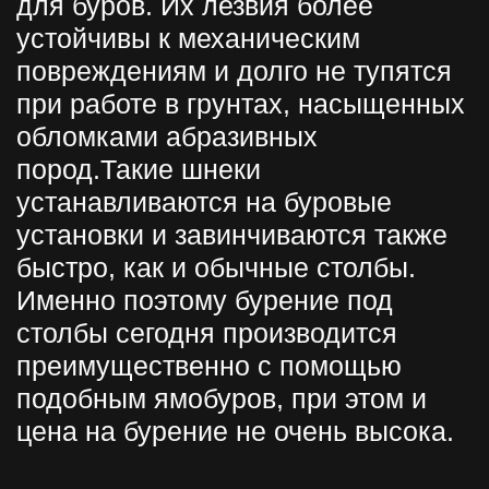
+7
Заказать звонок
Нажимая на кнопку отправить
Вы соглашаетесь на обработку
Ваших персональных данных
компание ООО «Винстрой»
Есть вопросы?
W.I.N.S.T.R.O.Y@ya.ru
+7 926 214-98-21