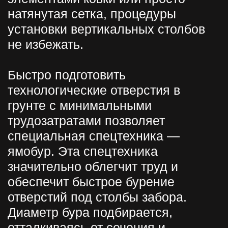
отверстий под столбы забора.
Диаметр бура подбирается,
отталкиваясь от сечения и
конфигурации закапываемой
опоры.
Глубина бурения для забора
Выбор опоры, равно как глубины
ям и ширины промежутков между
ними (пролётов забора), зависит от
следующих факторов:
статическая нагрузка на столбы,
исходя из веса и высоты
заградительной конструкции;
парусность забора — способность
пропускать порывы ветра или
принимать их на себя;
характер грунта: песчаник,