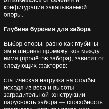
глинозём, каменистые породы;
функциональность конкретной
опоры: существует разница между
столбом створки ворот, калитки и
промежуточной сваей ограды;
способ уплотнения столбиков в
яме: трамбовка землёй или
заливка бетоном.
Например, расчёт количества опор
для сеточного забора высотой 175
см на дачном участке площадью в
6 соток допускает длину пролётов
2,5 метра. Кроме этого,
учитываются столбы для
трехметровых ворот и калитки
шириной до 1 метра. Таким
образом, при условии, что участок
прямоугольный 20 × 30 м и не
избежать пограничных столбиков
по углам, потребуется