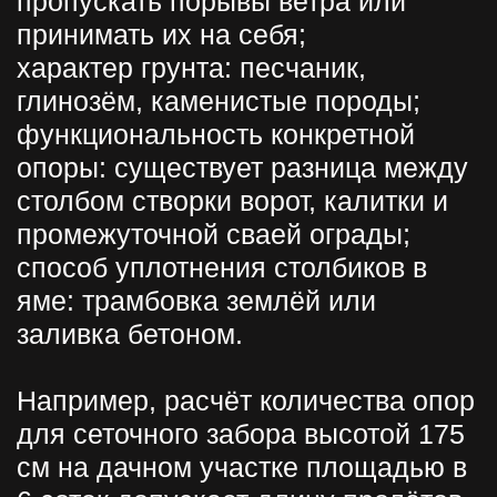
последовательно пробурить около
40 скважин.
Особенности почвенного покрова
(каменистость) вынуждают
использовать специальные шнеки
для буров. Их лезвия более
устойчивы к механическим
повреждениям и долго не тупятся
при работе в грунтах, насыщенных
обломками абразивных
пород.Такие шнеки
устанавливаются на буровые
установки и завинчиваются также
быстро, как и обычные столбы.
Именно поэтому бурение под
столбы сегодня производится
преимущественно с помощью
подобным ямобуров, при этом и
цена на бурение не очень высока.