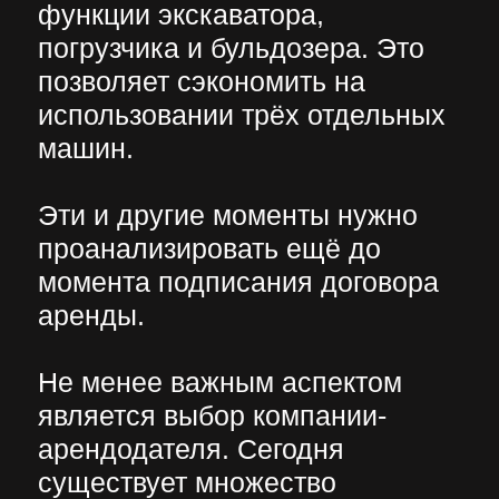
спецтехники
Аренда спецтехники для
многих проектов может стать
выигрышным решением. Но
есть несколько нюансов,
требующих внимания.
Заблаговременно нужно
уточнить у арендодателя
график работы, особенно
если вы планируете
использовать технику в
выходные, праздничные дни
или в ночное время.
Все условия аренды должны
быть детально указаны в
договоре, включая сроки,
стоимость, перечень работ,
условия страхования и
другие. Только
предварительно зная все