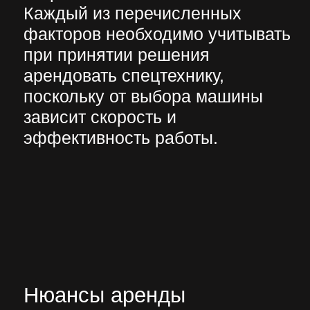
большинство задач успешно
можно решить с помощью
колёсного мини-экскаватора,
укомплектованного
соответственным навесным
оборудованием;
функциональные возможности
спецтехники. Предварительно
нужно сравнить требования
проекта с возможностями
арендуемой модели. Некоторые
виды техники могут
одновременно выполнять
функции экскаватора,
погрузчика и бульдозера. Это
позволяет сэкономить на
использовании трёх отдельных
машин.
Эти и другие моменты нужно