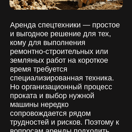
земляных работ на короткое
время требуется
специализированная техника.
Но организационный процесс
проката и выбор нужной
машины нередко
сопровождается рядом
трудностей и рисков. Поэтому к
вопросам аренды подходить
следует внимательно и
ответственно.
Преимущества аренды
В самых разных ситуациях
аренда спецтехники может
стать полезной, в том числе для
юридических организаций и
частных лиц.
Независимо от того, для каких
работ и какая именно