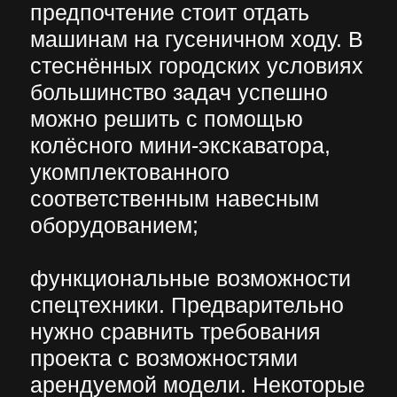
Есть вопросы?
W.I.N.S.T.R.O.Y@ya.ru
+7 926 214-98-21
ГЛАВНАЯ
АРЕНДА
УСЛУГИ
О НАС
ОТЗЫВЫ
КОНТАКТЫ
НАШ БЛОГ