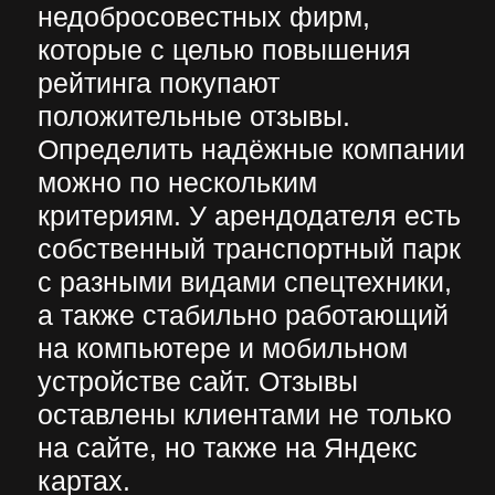
условия и нюансы аренды
можно избежать проблем и
неприятностей.
Заключение
Аренда спецтехники
предоставляет арендатору
множество преимуществ. Но
чтобы исключить неприятности
заказывая услуги проката
необходимо учитывать
несколько факторов, основными
из которых являются
правильный выбор
арендодателя и конкретной
модели машины.
Чтобы среди широкого
ассортимента безошибочно
подобрать самый подходящий