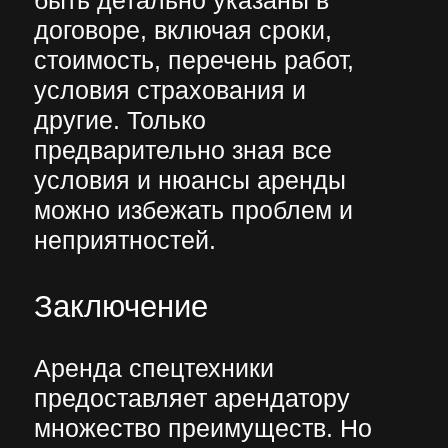
на сайте, но также на Яндекс
картах.
При обращении
профессиональные компании
предоставляют клиенту личного
менеджера. Техника
предоставляется в аренду с
опытными водителями.
Важна также ценовая политика
компании. Стоимость аренды не
должна быть чрезмерно
завышенной или слишком
низкой. Дешёвые расценки могут
быть обусловлены
предоставлением изношенной
старой техники.
Каждый из перечисленных
факторов необходимо учитывать
при принятии решения
арендовать спецтехнику,