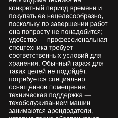
транспортном парке
современные
высокотехнологичные машины,
с помощью которых быстро и
качественно выполнять можно
самые разные и сложные
работы.
На что обращать
внимание при выборе
компании и техники
Аренда спецтехники
предоставляет арендатору
множество преимуществ. Но
чтобы исключить неприятности
заказывая услуги проката