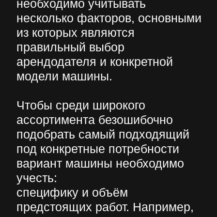
арендуемой модели. Некоторые
виды техники могут
одновременно выполнять
функции экскаватора,
погрузчика и бульдозера. Это
позволяет сэкономить на
использовании трёх отдельных
машин.
Эти и другие моменты нужно
проанализировать ещё до
момента подписания договора
аренды.
Не менее важным аспектом
является выбор компании-
арендодателя. Сегодня
существует множество
недобросовестных фирм,
которые с целью повышения
рейтинга покупают