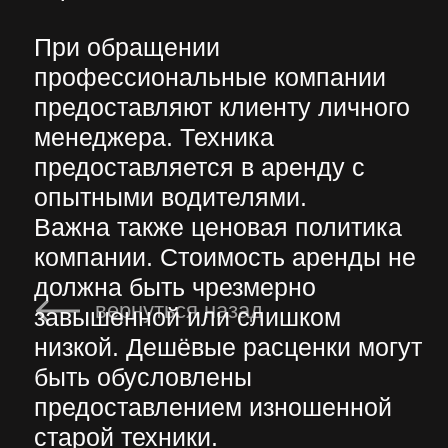
под конкретные потребности
вариант машины необходимо
учесть:
специфику и объём
предстоящих работ. Например,
если провести нужно земляные
работы на нулевом уровне
строительства, то при выборе
землеройной техники важно
обратить внимание на мощность
модели, длину стрелы, объём
ковша и другие характеристики;
условия, в которых техника
будет использоваться. Если
работы необходимо выполнить
на болотистой местности или в
условиях бездорожья, то
предпочтение стоит отдать
машинам на гусеничном ходу. В
стеснённых городских условиях