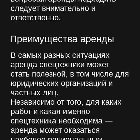
спецтехника необходима —
аренда может оказаться
наиболее рациональным
вариантом за счёт ряда
плюсов:
вариативность выбора —
арендовать можно машину с
требуемой мощностью,
грузоподъёмностью и другими
техническими
характеристиками,
необходимыми для быстрого и
качественного выполнения
специфических задач;
экономическая эффективность
— аренда станет выгодным
решением для тех, когда
необходима техника на
конкретный период времени и
покупать её нецелесообразно,
поскольку по завершении работ