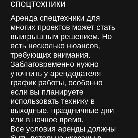
проанализировать ещё до
момента подписания договора
аренды.
Не менее важным аспектом
является выбор компании-
арендодателя. Сегодня
существует множество
недобросовестных фирм,
которые с целью повышения
рейтинга покупают
положительные отзывы.
Определить надёжные компании
можно по нескольким критериям.
У арендодателя есть
собственный транспортный парк
с разными видами спецтехники,
а также стабильно работающий
на компьютере и мобильном
устройстве сайт. Отзывы
оставлены клиентами не только