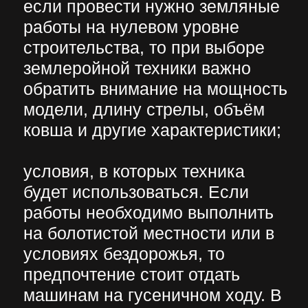
положительные отзывы.
Определить надёжные компании
можно по нескольким
критериям. У арендодателя есть
собственный транспортный парк
с разными видами спецтехники,
а также стабильно работающий
на компьютере и мобильном
устройстве сайт. Отзывы
оставлены клиентами не только
на сайте, но также на Яндекс
картах.
При обращении
профессиональные компании
предоставляют клиенту личного
менеджера. Техника
предоставляется в аренду с
опытными водителями.
Важна также ценовая политика
компании. Стоимость аренды не