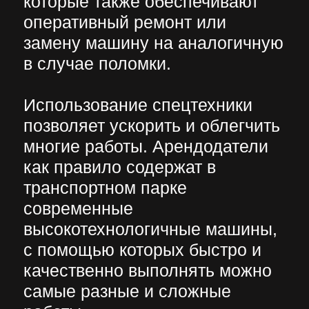
необходимо учитывать
несколько факторов, основными
из которых являются
правильный выбор
арендодателя и конкретной
модели машины.
Чтобы среди широкого
ассортимента безошибочно
подобрать самый подходящий
под конкретные потребности
вариант машины необходимо
учесть:
специфику и объём
предстоящих работ. Например,
если провести нужно земляные
работы на нулевом уровне
строительства, то при выборе
землеройной техники важно
обратить внимание на мощность
модели, длину стрелы, объём