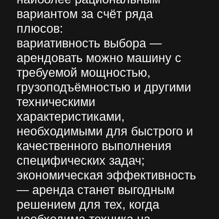
она попросту не понадобится;
удобство — профессиональная
спецтехника требует
соответственных условий для
хранения. Обычный гараж для
таких целей не подойдёт,
потребуется специально
оснащённое помещение;
техническая поддержка —
техобслуживанием машин
занимаются арендодатели,
которые также обеспечивают
оперативный ремонт или
замену машину на аналогичную
в случае поломки.
Использование спецтехники
позволяет ускорить и облегчить
многие работы. Арендодатели
как правило содержат в