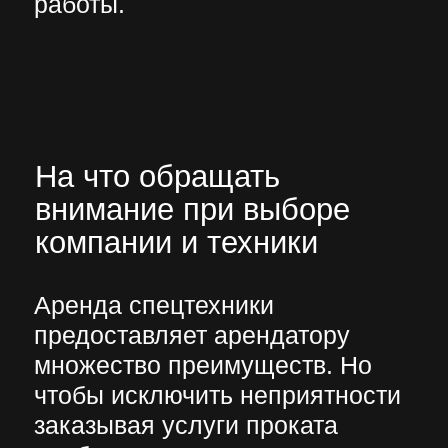
ковша и другие характеристики;
условия, в которых техника
будет использоваться. Если
работы необходимо выполнить
на болотистой местности или в
условиях бездорожья, то
предпочтение стоит отдать
машинам на гусеничном ходу. В
стеснённых городских условиях
большинство задач успешно
можно решить с помощью
колёсного мини-экскаватора,
укомплектованного
соответственным навесным
оборудованием;
функциональные возможности
спецтехники. Предварительно
нужно сравнить требования
проекта с возможностями