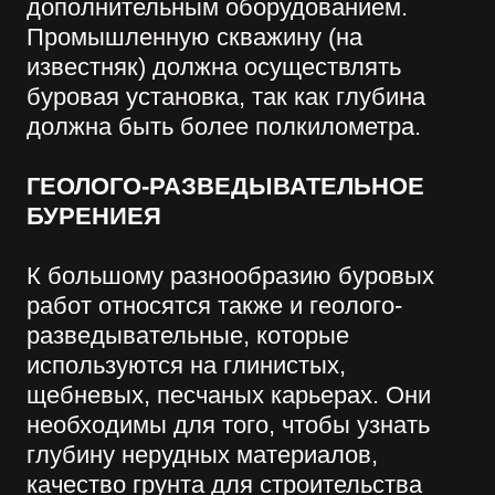
глубокие.
Способ бурения зависит от сложности
грунта, проектной глубины проёма и
назначения бурения в целом.
ОСНОВНЫЕ ВИДЫ БУРЕНИЯ
Самый распространённый —
вращательное бурение, которое в свою
очередь делится на подвиды:
шарочное;
колонковое;
шнековое;
Ударное бурение используется реже:
ударно-канатное;
ударно-штанговое;
ударное-вращательное;
Вибрационный вид бурения применяют
для мягкого грунта.
Комбинированный вид могут
использовать на любом участке
скважины.