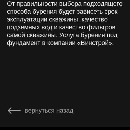
Есть вопросы?
W.I.N.S.T.R.O.Y@ya.ru
+7 926 214-98-21
ГЛАВНАЯ
АРЕНДА
УСЛУГИ
О НАС
ОТЗЫВЫ