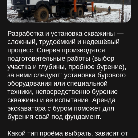
подготовительные работы (выбор
участка и глубины, пробное бурение),
за ними следуют: установка бурового
оборудования или специальной
техники, непосредственно бурение
скважины и её испытание. Аренда
экскаватора с буром поможет для
бурения свай под фундамент.
Какой тип проёма выбрать, зависит от
назначения и условий в месте
установки (нужная глубина, твёрдость
породы, строение геологического
разреза).
Различают такие основные типы
скважин:
на воду (на песок, артезианские и
промышленные);
анкерные свайные;
геологоразведывательные.