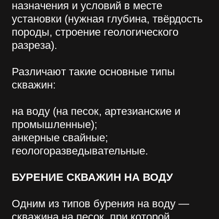
БУРЕНИЕ СКВАЖИН НА ВОДУ
Одним из типов бурения на воду —
скважина на песок, при которой
производится глубина от 7 до 30
метров до достижения песчаного
горизонта, с ограниченным сроком
службы 7–10 лет и низкой стоимостью
(распространена в Московской
области).
Артезианские скважины (или на
известняк) можно пробурить глубиной
20–30 м на юге Московской области и
до 200 метров на севере её
территории. Отличаются длительным
сроком службы до 50 лет
(используются в районах
Подмосковья). Для рытья артезианских
скважин требуется аренда гусеничного
экскаватора со специальным
дополнительным оборудованием.
Промышленную скважину (на
известняк) должна осуществлять
буровая установка, так как глубина