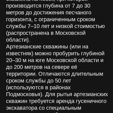
должна быть более полкилометра.
ГЕОЛОГО-РАЗВЕДЫВАТЕЛЬНОЕ
БУРЕНИЕЯ
К большому разнообразию буровых
работ относятся также и геолого-
разведывательные, которые
используются на глинистых,
щебневых, песчаных карьерах. Они
необходимы для того, чтобы узнать
глубину нерудных материалов,
качество грунта для строительства
сооружений.
АНКЕРНЫЕ И СВАЙНЫЕ
СКВАЖИНЫ
Анкерные скважины используют при
устройстве свайных фундаментов.
Свайные проёмы осуществляют при
капитальном и малоэтажном
строительстве, поэтому они более