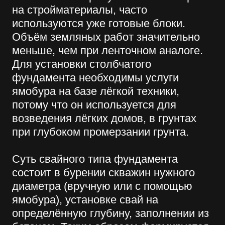
и неровностями.
Строительство плитного фундамента
осуществляется с учётом свойств
грунта и веса будущего здания.
Согласно технологии производится
установка сплошной железобетонной
монолитной плиты под всем
зданием.Плитный фундамент
представляет собой плиту,
установленную под всем зданием.
Обычно такое основание состоит из
железобетона. Так как нагрузка от веса
здания приходится на всю плиту, к её
конструкции и устройству
предъявляются повышенные
требования, таким образом снижая
нагрузку на грунт. Плитный фундамент
может быть заглублённым и не
заглублённым, применяется для
любого вида грунта. Перед заливкой
фундамента требуется вырыть
котлован около 3 метров, в данном