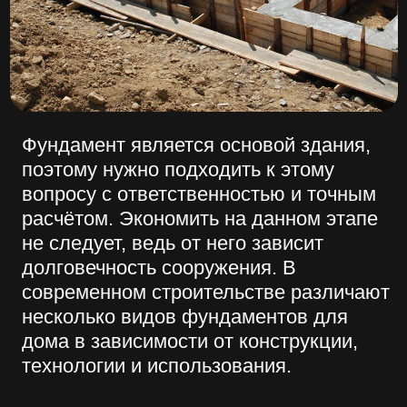
поэтому нужно подходить к этому
вопросу с ответственностью и точным
расчётом. Экономить на данном этапе
не следует, ведь от него зависит
долговечность сооружения. В
современном строительстве различают
несколько видов фундаментов для
дома в зависимости от конструкции,
технологии и использования.
Ленточный фундамент является самым
распространённым видом в связи с
доступной возможностью его
обустроить на любых типах грунта. Он
представляет собой железобетонную
ленту, проложенную по всему
периметру будущего здания. Его
используют при постройке подвала,
бани, забора вокруг загородного
участка, гаража под домом.
Столбчатый фундамент возводится в
местах пересечения стен, углах и