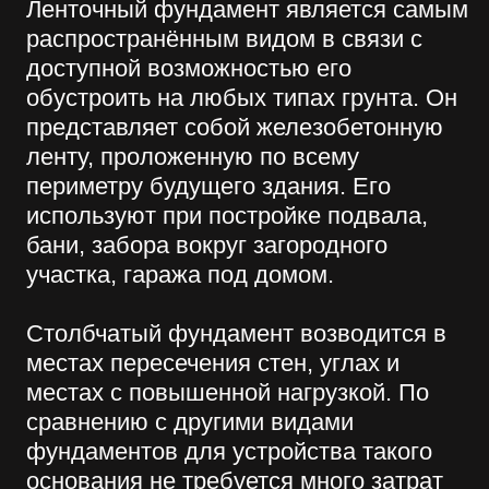
местах с повышенной нагрузкой. По
сравнению с другими видами
фундаментов для устройства такого
основания не требуется много затрат
на стройматериалы, часто
используются уже готовые блоки.
Объём земляных работ значительно
меньше, чем при ленточном аналоге.
Для установки столбчатого
фундамента необходимы услуги
ямобура на базе лёгкой техники,
потому что он используется для
возведения лёгких домов, в грунтах
при глубоком промерзании грунта.
Суть свайного типа фундамента
состоит в бурении скважин нужного
диаметра (вручную или с помощью
ямобура), установке свай на
определённую глубину, заполнении из
бетоном. Таким образом формируется
ровная плоскость для строительства
стен. Свайный тип используется при
слабом грунте, в местностях с уклоном