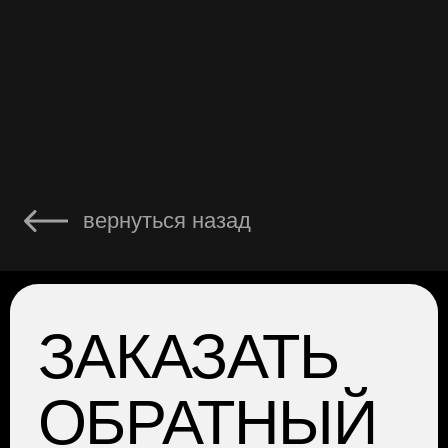
W.I.N.S.T.R.O.Y@ya.ru
+7 926 214-98-21
ГЛАВНАЯ
АРЕНДА
УСЛУГИ
О НАС
ОТЗЫВЫ
КОНТАКТЫ
НАШ БЛОГ
ПОЛИТИКА