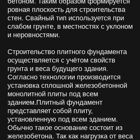
случае поможет гусеничный
экскаватор, заказать гусеничный
экскаватор в Москве и области также
можно в нашей компании.
Ещё один вид фундаментов — так
называемая «плавающая плита»,
использующийся на неустойчивой либо
заболоченной местности, в пучинистых
грунтах. Его технология такова, что он
защищает дом от разрушений,
двигаясь вместе с ним. Эффективность
такого способа заключается
устойчивости к различного рода
нагрузкам при просадке, замерзании
или оттаивании грунта. Плавающий
фундамент защищён от воздействия
грунтовых вод.
Бурение под фундамент любого типа
предоставляется компанией
«Винстрой».