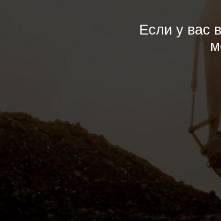
Если у вас воз
может
W