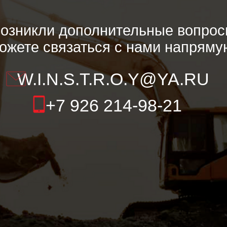
никли дополнительные вопросы, вы вс
е связаться с нами напрямую:
.I.N.S.T.R.O.Y@YA.RU
+7 926 214-98-21