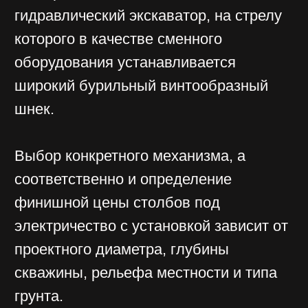
установки столба под электричество
влияет местоположение воздушной
линии электропередач. Если трасса
проходит по незастроенным
территориям и городским пустырям,
то бурение скважин и монтаж
столбов для электричества труда не
составляет. В то же время при
необходимости устройства сети
дорожно-уличного или
внутридворового освещения для
выполнения работ необходима
работа в условиях ограниченного
пространства, что создаёт
определённые сложности и
соответственно влияет на стоимость
установки опоры ЛЭП или стойки
системы освещения.