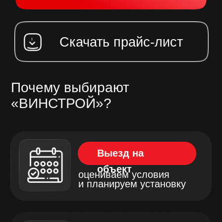
Монтаж опор
устанавливаем столбы
с учетом всех требований
Фиксация и
проверка
закрепляем, бетонируем,
контролируем надежность
Наша компания предлагает
профессиональные услуги по
установке опор линий
электропередачи. Мы выполняем
монтаж столбов ЛЭП в любых
условиях – от городских улиц до
труднодоступных районов.