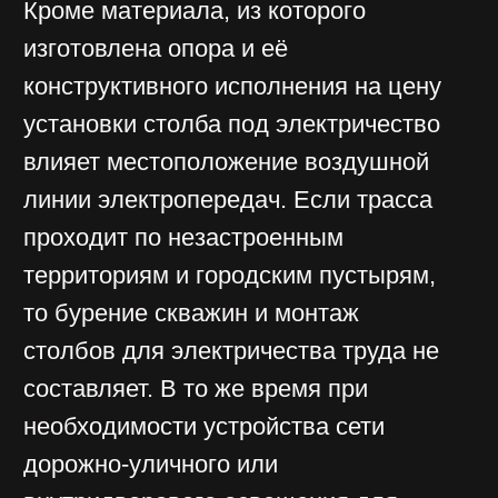
от раскачивания;
опускается в пробурённую скважину и
приводится в вертикальное положение;
установленная опора закрепляется
ригелями в скважине и растяжками.
При установке бетонных столбов под
электричество двухстоечной и
портальной конструкции
последовательно монтируются сначала
стойки, затем траверсы после чего
крепятся верхние и нижние концы
крестовых связей между стойками.
Завершается установка бетонных
столбов для электричества обратной
засыпкой скважин, выполняемой после
окончательной выверки