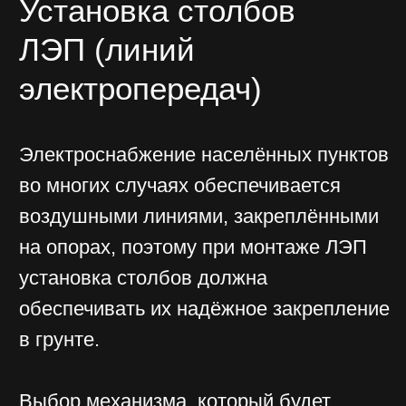
Выбор конкретного механизма, а
соответственно и определение
финишной цены столбов под
электричество с установкой зависит от
проектного диаметра, глубины
скважины, рельефа местности и типа
грунта.
Разновидности столбов
под электричество
На цену с установкой бетонного
столба для электричества влияет
конструктивное исполнение опоры
ЛЭП (промежуточная, переходная,