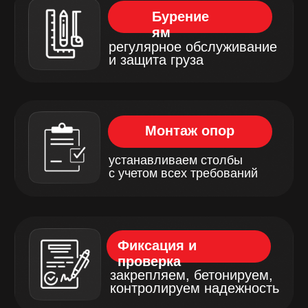
Благодаря современному
оборудованию и опытной команде
специалистов, мы гарантируем
надежность и долговечность каждой
конструкции.
Установка столбов
ЛЭП (линий
электропередач)
Электроснабжение населённых пунктов
во многих случаях обеспечивается
воздушными линиями, закреплёнными
на опорах, поэтому при монтаже ЛЭП
установка столбов должна
обеспечивать их надёжное закрепление
в грунте.
Выбор механизма, который будет