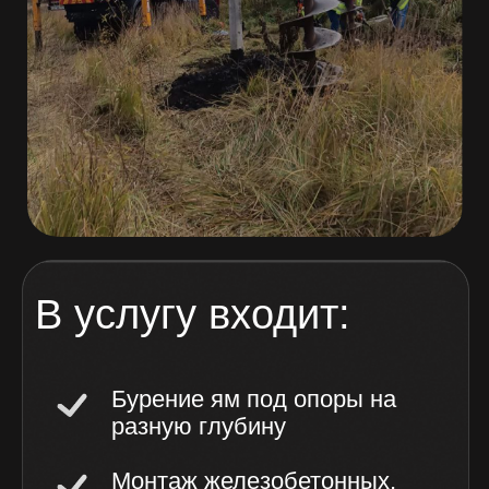
В услугу входит:
Бурение ям под опоры на
разную глубину
Монтаж железобетонных,
деревянных и
металлических столбов
Выравнивание и
закрепление опор
Бетонирование основания
(при необходимости)
Демонтаж старых столбов
и установка новых