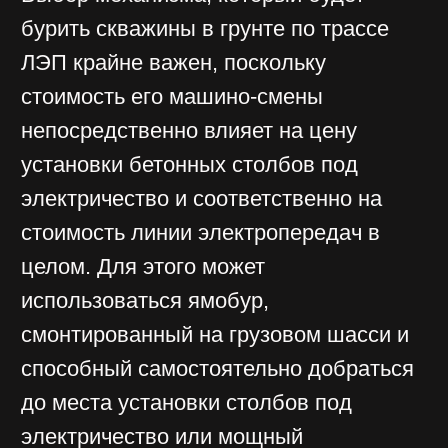
анкерная, угловая, концевая).
Немалое значение имеет и материал,
из которого изготавливаются опоры,
хотя цена установки столба
для электричества из бетона
примерно равна стоимости монтажа
деревянной опоры. Деревянные,
деревянные с пасынками,
железобетонные, стальные
трубчатые опоры монтируются
одинаково — стоимость установки
столба под электричество зависит
от его назначения, высоты и массы
проводов, что определяет глубину
его заделки в грунт.
Кроме материала, из которого
изготовлена опора и её
конструктивного исполнения на цену