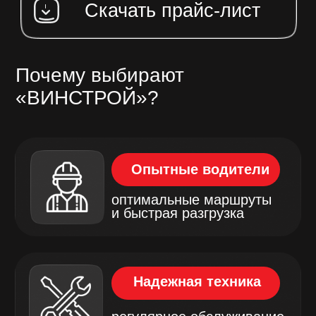
Минимум бюрократии
оформление всех документов
без лишних забот
Оперативность
своевременная доставка
без задержек
Доставка сыпучих материалов на
спецтехнике — быстро, надёжно и
удобно
Наша компания предлагает услуги
доставки сыпучих материалов с
использованием современной
спецтехники. Мы обеспечиваем
быструю, безопасную и
качественную транспортировку
песка, щебня, гравия, земли и
других строительных и сыпучих