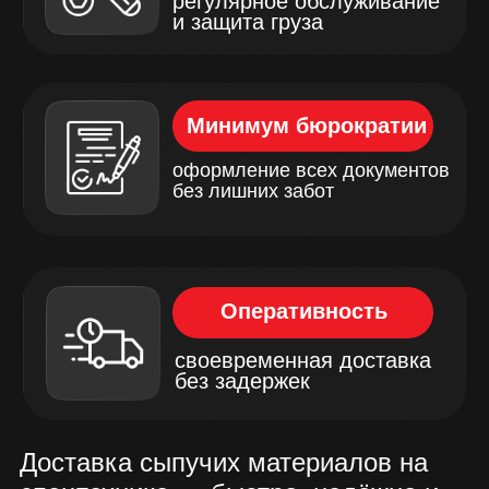
материалов по Москве и области.
Наша цель — сделать ваш
строительный или ремонтный
процесс удобным и эффективным.
Использование спецтехники
позволяет обеспечить высокую
эффективность, быструю разгрузку
и точную доставку сыпучих
материалов. Независимо от объёма
и сложности, мы готовы
предоставить транспортировку
любого уровня сложности — от
малых объёмов до крупных
строительных объектов. Мы ценим
ваше время и гарантируем
своевременную доставку с учётом
всех нюансов вашего заказа.
Свяжитесь с нами через форму на
сайте или по телефону для