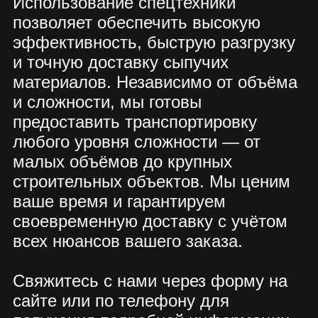
+7
Заказать звонок
Нажимая на кнопку отправить
Вы соглашаетесь на обработку
Ваших персональных данных
компание ООО «Винстрой»
Есть вопросы?
W.I.N.S.T.R.O.Y@ya.ru
+7 926 214-98-21