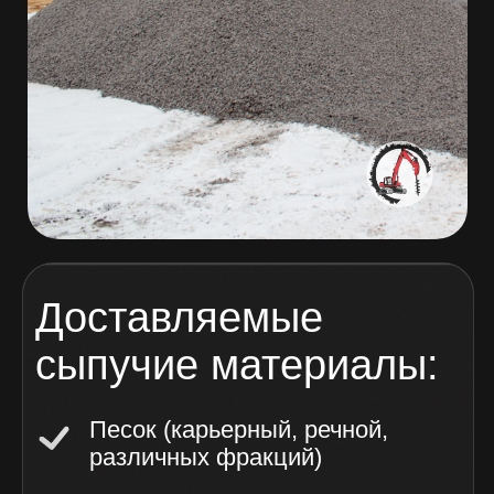
Доставляемые
сыпучие материалы:
Песок (карьерный, речной,
различных фракций)
Гравий и гранитный щебень
Шлак и керамзит
Доставка выполняется на самосвалах
компании «Винстрой».
Мы подбираем самосвал исходя
из объёма и типа груза,
чтобы обеспечить оптимальные
условия перевозки.
Заказать