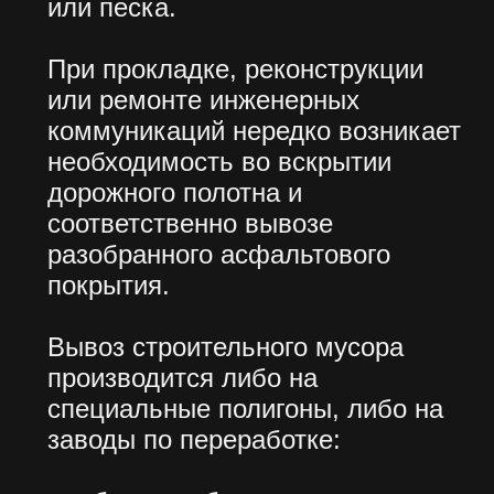
нормами по недопущению
попадания пыли
от строительного мусора
в воздух или на дорожное
полотно при доставке
строительного мусора к месту
уничтожения, хранения
или переработки. Использование
спецтехники для вывоза
строительного мусора
оказывается оптимальным
решением задачи утилизации
отходов со стройплощадки.
НЕ НАШЛИ
ТОГО, ЧТО