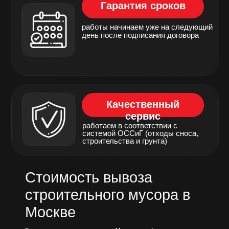
другие факторы.
На основе этой информации
определяется цена вывоза
строительного мусора, которая
включается в договор на
оказание услуг. Рассчитать
точную стоимость вывоза
строительного мусора могут
наши менеджеры.
Куда перевозят
строительный мусор?
Существует много видов
строительного мусора, который
требует уборки с самого начала
строительства и до сдачи
объекта в эксплуатацию:
вывоз бетонного боя,
образованного в ходе реновации
жилых районов Москвы, при