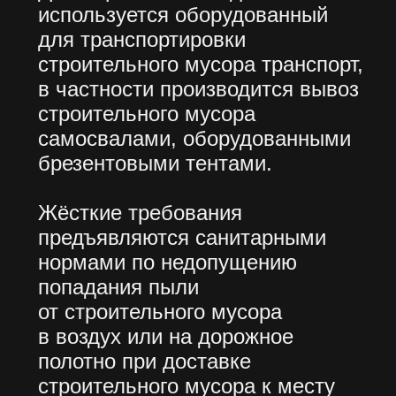
КОНТАКТЫ
НАШ БЛОГ
АДРЕС: Москва, Профсоюзная 57,
помещение 602
Сайт разработала Капсула