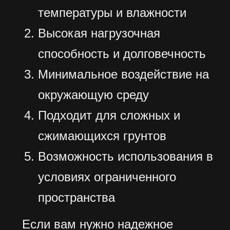
Заказать звонок
Нажимая на кнопку отправить
Вы соглашаетесь на обработку
Ваших персональных данных
компание ООО «Винстрой»
Есть вопросы?
W.I.N.S.T.R.O.Y@ya.ru
+7 926 214-98-21
ГЛАВНАЯ