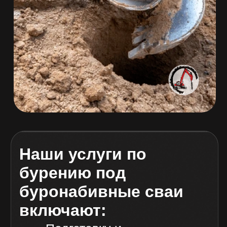
Наши услуги по
бурению под
буронабивные сваи
включают:
Подготовку и
проектирование
Оценку грунтовых условий
на участке
Профессиональное
бурение
и установку свай
Контроль качества
и соблюдение всех норм
и стандартов