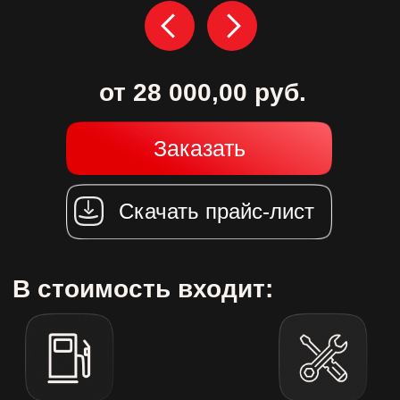
Скачать прайс-лист
В стоимость входит:
Заправка
Работа
Обслуживание
техники
оператора
техники
ОПИСАНИЕ:
Компания «Винстрой» предлагает в
аренду автокраны 32 тонны – мощное и
надежное решение для выполнения
строительных и монтажных работ.
Автокран 32 тонны используется для