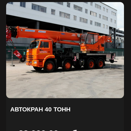
Заказать звонок
Нажимая на кнопку отправить
Вы соглашаетесь на обработку
Ваших персональных данных
компание ООО «Винстрой»
Есть вопросы?
W.I.N.S.T.R.O.Y@ya.ru
+7 926 214-98-21