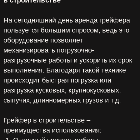
захват грунта или груза челюстным
способом.
Аренда экскаватора с грейфером
в Москве и Московской области
Наши преимущества:
Большой автопарк с техникой;
Мы работаем 24/7, у нас нет
выходных и праздников;
Оформление документации
происходит согласно
законодательству РФ;
Круглосуточный график работы
обеспечивает максимальную
эффективность выполнения заказов и
строительных подрядов;
Доставка техники выполняется точно
в указанный срок;