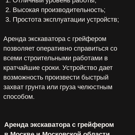
Вся спецтехника предоставляется с
опытными квалифицированными
водителями-операторами;
Доступные цены;
Вся техника в исправном состоянии.
Взятый в аренду экскаватор с
грейфером предоставляется в точно
указанный срок, мы ценим время
клиентов, поэтому выполняем все
заказы безукоризненно.
В штате сотрудников только опытные
водители, которые в совершенстве
владеют техникой, что в свою очередь
гарантирует быстро и высокий уровень
работ. Арендовать экскаватор с
грейфером вы можете на нашем сайте.
Услугами компании могут
воспользоваться как физические, так и