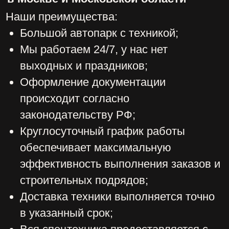
юридические лица.
Своим клиентам мы предоставляем
только новую рабочую технику, которая
обладает высокой эффективностью и
надежностью - это аренда колесного
полноповоротного экскаватора, аренда
гусеничного экскаватора, аренда
ямобура, а также аренда гусеничного
экскаватора с гидробуром.
ЗАКАЗАТЬ
ОБРАТНЫЙ
ЗВОНОК