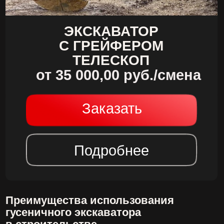
пользуется большим спросом, ведь это
оборудование позволяет
механизировать погрузочно-
разгрузочные работы и ускорить их срок
выполнения. Благодаря такой технике
происходит быстрая погрузка или
разгрузка кусковых, крупнокусковых,
сыпучих, длинномерных грузов и т.д.
Грейфер в строительстве –
преимущества использования:
Отличный уровень работы;
Высокая производительность;
Простота эксплуатации устройств;
Аренда экскаватора с грейфером
позволяет оперативно справиться со
всеми строительными работами в
кратчайшие сроки. Устройство дает
возможность произвести быстрый