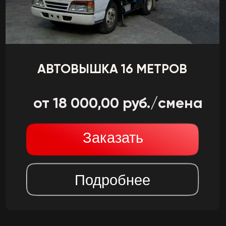
рабочей высоте, автовышки
обеспечивают удобный доступ к
труднодоступным местам. Кроме того,
они используются при обслуживании и
монтаже высотного оборудования,
освещения и рекламных щитов.
Спецтехника также активно
задействуются в сфере коммунальных
услуг, например, при обслуживании
линий электропередачи, обрезке
деревьев и уборке фасадов зданий.
Также это удобное и эффективное
решение для монтажа и ремонта камер
наблюдения, антенн и сотовых вышек.
На что обратить внимание при
выборе автовышки?