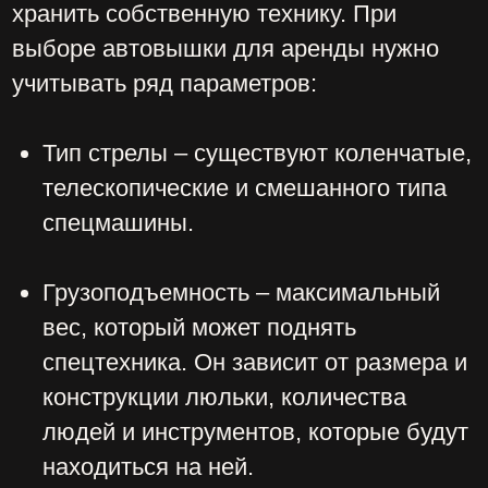
зависимости от типа и модели
автовышки.
Масса машины – вес автовышки без
нагрузки. Параметр влияет на
требования к допустимой нагрузке на
дорогу и поверхность, по которой
будет перемещаться автовышка.
При выборе автовышки для аренды
нужно учитывать также площадь и
вместимость люльки с учётом
специфики работ, которые планируется
выполнить. Наша компания предлагает
широкий выбор автовышек разных типов
и моделей, которые подходят для любых
задач.