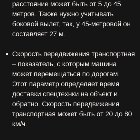
Нажимая на кнопку отправить
Вы соглашаетесь на обработку
Ваших персональных данных
компание ООО «Винстрой»
Есть вопросы?
W.I.N.S.T.R.O.Y@ya.ru
+7 926 214-98-21
ГЛАВНАЯ
АРЕНДА