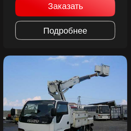
Автовышка – это специальное
транспортное средство, на котором
установлена гидравлическая система с
подъемной платформой или люлькой. С
помощью спецтехники можно подняться
на нужную высоту и безопасно
провести необходимые монтажные,
ремонтные, строительные или
клининговые работы. Аренда
автовышки – это удобный и выгодный
способ выполнить различные виды
высотных работ.
Где применяются автовышки?
Автовышки широко используются в
различных, где требуется доставка
людей или грузов на высоту. Одним из
основных направлений является
строительство и ремонт зданий и
сооружений. Благодаря значительной