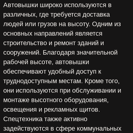
в поднятом состоянии. Параметр
определяет область доступа для
выполнения работ. Рабочая высота
автовышек может составлять от 10 до
70 метров.
Вылет – расстояние от центра
поворота автовышки до края люльки
в горизонтальном положении. Вылет
показывает, насколько далеко от базы
можно перемещаться по горизонтали,
расстояние может быть от 5 до 45
метров. Также нужно учитывать
боковой вылет, так, у 45-метровой он
составляет 27 м.
Скорость передвижения транспортная
– показатель, с которым машина
может перемещаться по дорогам.
Этот параметр определяет время