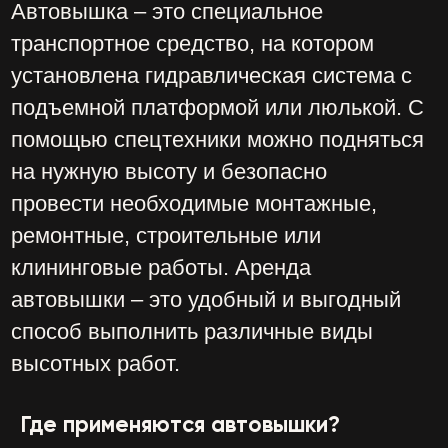
Аренда автовышки – это удобный и
выгодный способ получить доступ к
высоте без необходимости покупать или
хранить собственную технику. При
выборе автовышки для аренды нужно
учитывать ряд параметров:
Тип стрелы – существуют коленчатые,
телескопические и смешанного типа
спецмашины.
Грузоподъемность – максимальный
вес, который может поднять
спецтехника. Он зависит от размера и
конструкции люльки, количества
людей и инструментов, которые будут
находиться на ней.
Рабочая высота – расстояние от
земли до самой высокой точки люльки