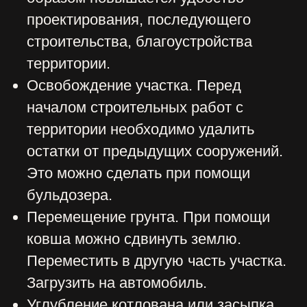
ином случае. Транспортные средства
разнятся мощностью, видом отвала,
другими параметрами. Чтобы не
переплачивать, нужно учесть все
факторы:
Производительность. Для
традиционных строительных работ,
очистки участка используется
стандартная техника с прямым
отвалом весом до 25 тонн и
небольшой мощностью. Когда нужно
выполнить более сложные задачи,
оптимальным вариантом будет
бульдозер с высокой мощностью.
Техника имеет большую
производительность.
Тип отвала. Наиболее
распространенными являются модели
с прямым отвалом. Они используются