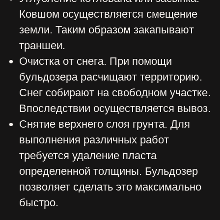
для плотного грунта. Для других работ
подходит техника с отвалом в форме
полусферы, сферы. Последний тип
позволяет перемещать большой
объем.
Управление. Наиболее популярными
являются модели с гидравликой. Они
отличаются маневренностью,
удобством. Мощная техника имеет
электрическое управление.
Небольшие транспортные средства
комплектуются – механическим.
Также существуют модели, в которых
перемещение отвала осуществляется
при помощи тросов. Однако они давно
морально устарели.
Ковш бывает поворотным или
стационарным. Также существуют
универсальные модели, которые