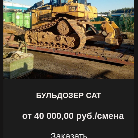
строительных, дорожных работ. Также
техника используется коммунальными и
другими предприятиями.
Для разового выполнения работ
приобретение дорогого транспортного
средства – экономически невыгодно.
Для таких ситуаций предусмотрена
аренда бульдозера. Услуга актуальна
для предприятий, частных лиц.
В каких работах применяются
бульдозеры
Услуги бульдозера необходимы в
различных ситуациях. К примеру:
Выравнивание участка. Ковшом
убираются бугры. В результате
улучшается ландшафт. Таким
образом повышается удобство