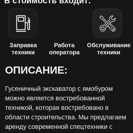
техникой, которая востребовано в
области строительства. Мы предлагаем
аренду современной спецтехники с
высокими возможностями и отличными
техническими характеристиками. Она
способна бурить отверстия с различной
глубиной. А также выполняет
шпунтирование стальными трубами,
ограждение строительных котлованов,
вдавливание труб, шнековое бурение
до 6 метров глубиной при помощи
одной проходки.
Область применения
Спецтехника в нашей компании имеет
качественную гусеничную ходовую,
мощный ямобур, а также прочие