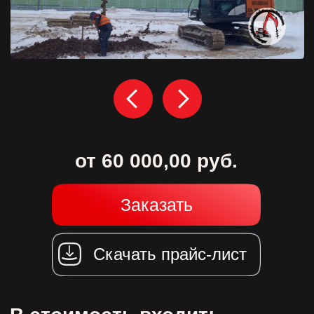
от 60 000,00 руб.
Заказать
Скачать прайс-лист
В стоимость входит:
Заправка
Работа
Обслуживание
техники
оператора
техники
ОПИСАНИЕ:
Гусеничный экскаватор с ямобуром
можно является востребованной