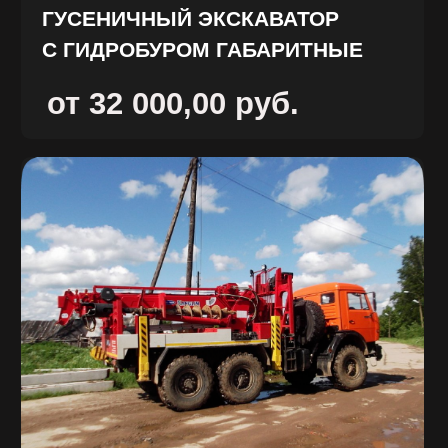
Нажимая на кнопку отправить
Вы соглашаетесь на обработку
Ваших персональных данных
компание ООО «Винстрой»
Есть вопросы?
W.I.N.S.T.R.O.Y@ya.ru
+7 926 214-98-21
ГЛАВНАЯ