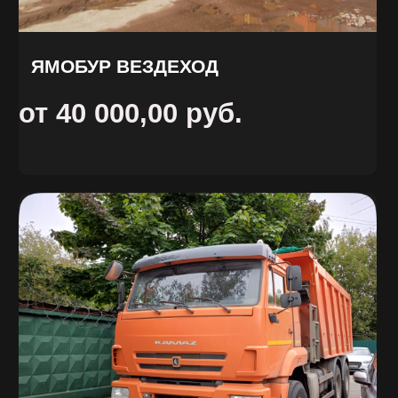
АРЕНДА
УСЛУГИ
О НАС
ОТЗЫВЫ
КОНТАКТЫ
НАШ БЛОГ
АДРЕС: Москва, Профсоюзная 57,
помещение 602
Сайт разработала Капсула