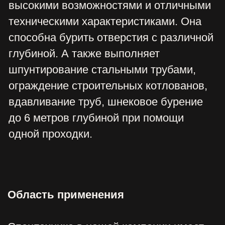
конструктивные особенности, и все это
доказывает, что оборудование может
отлично справиться с основными и
дополнительными задачами.
Буровая на гусеничном ходу имеет
следующие преимущества:
Высокая степень проходимости.
Техника показывает отличную
стабильность, в зонах с грунтовым
покрытием, на лесной просеке и по
бездорожью;
Манёвренность. Оборудование
может легко разворачиваться в
любой зоне, и оно способно
перемещать рабочие элементы с
поворотом на 360 градусов;
Отличная надёжность. Гусеничный
экскаватор может стойко
выдерживать суровые условия