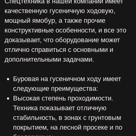
климата, его можно применять при
любой погоде, он будет эффективно
функционировать даже при высоких
нагрузках;
Универсальность. Многообразие
навесного оборудования позволяет
спецтехнике производить различные
задачи — от копания траншей до
погрузки разнообразных материалов;
Повышенная устойчивость. Техника
на гусеничном ходу может легко
преодолевать сложный рельеф, она
взбирается на крутые склоны.
Условия аренды
У нас действует аренда экскаватора с
гидробуром и услуги спецтехники для
физических и юридических лиц.