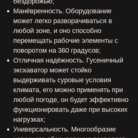
Условия аренды:
Минимальная аренда экскаватора с
буровой составляет 3 смены.
Минимальная смена 10 часов в день.
Эксковатор с буром доставляется при
помощи тралла совместно с
манипулятором. Доставка оплачивается
в обе стороны (на объект и с объекта)
Спецтехника поставляется с
профессиональным оператором-
водителем;
Все затраты на ГСМ включаются в
стоимость аренды;
Аренда экскаватора ямобура у нас
позволит существенно сэкономить
траты, силы и время. У нас имеется
мощная техника, которая сможет
выполнить работ любой сложности, и