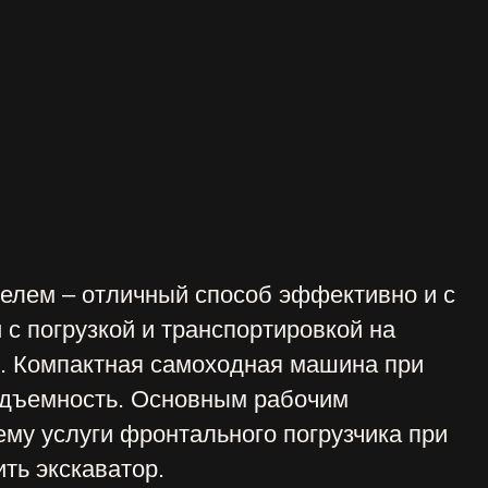
личный способ эффективно и с
й и транспортировкой на
ная самоходная машина при
. Основным рабочим
 фронтального погрузчика при
тор.
альные услуги всем, кому
кве. У нас вы можете
сплуатационным
 сложности и объему