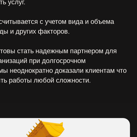
к
рой»