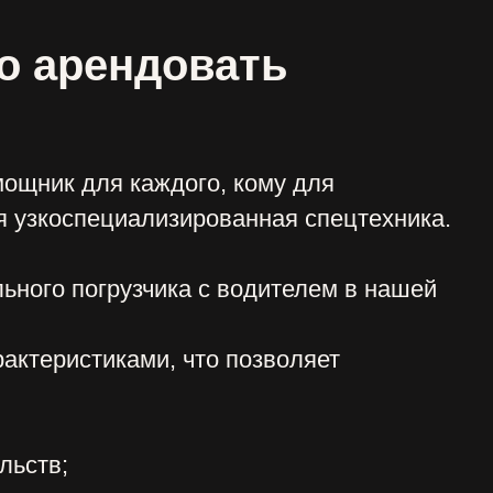
ами, что позволяет
ся с учетом вида и объема
их факторов.
ть надежным партнером для
при долгосрочном
кратно доказали клиентам что
 любой сложности.