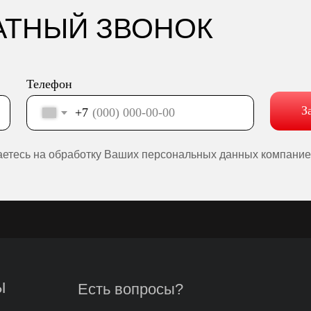
Есть вопросы?
W.I.N.S.T.R.O.Y@ya.ru
+7 926 214-98-21
ИАЛЬНОСТИ
ЕС: Москва, Профсоюзная 57, помещение 602