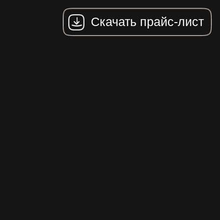
пр
Г
ф
Бл
сп