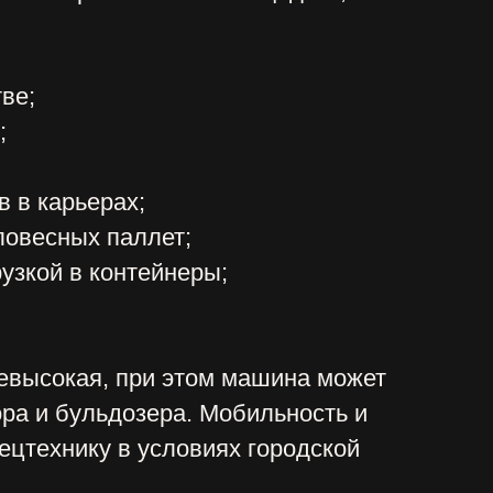
паллет;
онтейнеры;
 при этом машина может
дозера. Мобильность и
в условиях городской
ндовать
каждого, кому для
циализированная спецтехника.
узчика с водителем в нашей