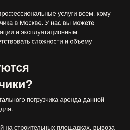
?
грузчика аренда данной
ительных площадках, вывоза
ах;