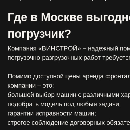
мпании – это:
льшой выбор машин с различными характеристик
добрать модель под любые задачи;
рантии исправности машин;
рогое соблюдение договорных обязательств;
сокое качество и приемлемая стоимость услуг.
на услуг фронтального погрузчика рассчитывает
бот, отдаленности объекта, срока аренды и друг
инимаем заявки на разовые заказы, готовы ста
роительных, коммунальных и иных организаций 
трудничестве. За время деятельности мы неодно
особны быстро и качественно выполнять работы