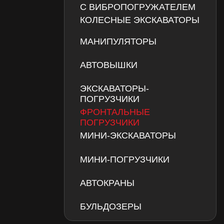
АВТОВЫШКИ
ЭКСКАВАТОРЫ-
ПОГРУЗЧИКИ
ФРОНТАЛЬНЫЕ
ПОГРУЗЧИКИ
Ар
МИНИ-ЭКСКАВАТОРЫ
ми
МИНИ-ПОГРУЗЧИКИ
не
не
АВТОКРАНЫ
ме
БУЛЬДОЗЕРЫ
вы
Скачать прайс-лист
Ко
не
ар
ха