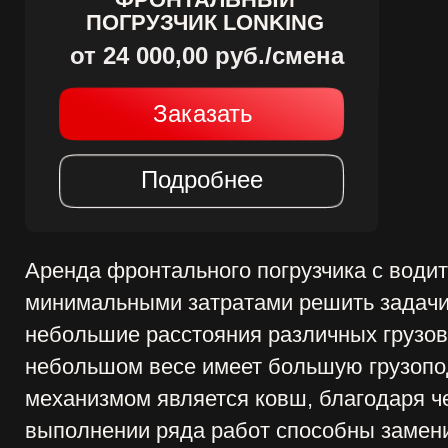
Заказать
Подробнее
енда фронтального погрузчика с водителем – от
нимальными затратами решить задачи с погрузко
большие расстояния различных грузов. Компакт
большом весе имеет большую грузоподъемность
ханизмом является ковш, благодаря чему услуги
полнении ряда работ способны заменить экскава
мпания «ВИНСТРОЙ» предоставляет профессион
обходима аренда фронтального погрузчика в Мос
ендовать машину, которая по модификации и эк
рактеристикам полностью будет соответствовать