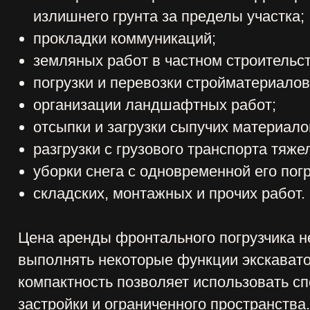
разгрузки с грузового транспорта тяжеловесных 
уборки снега с одновременной его погрузкой в к
складских, монтажных и прочих работ.
на аренды фронтального погрузчика невысокая,
полнять некоторые функции экскаватора и буль
мпактность позволяет использовать спецтехнику 
стройки и ограниченного пространства.
де в Москве выгодно аре
огрузчик?
мпания «ВИНСТРОЙ» – надежный помощник для 
грузочно-разгрузочных работ требуется узкоспе
мимо доступной цены аренда фронтального погр