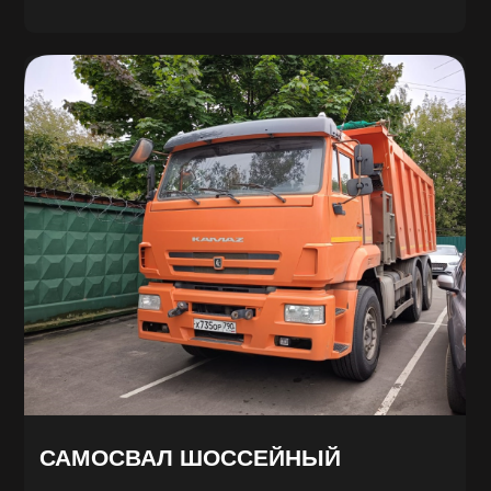
Заказать звонок
Нажимая на кнопку отправить
Вы соглашаетесь на обработку
Ваших персональных данных
компание ООО «Винстрой»
Есть вопросы?
W.I.N.S.T.R.O.Y@ya.ru
+7 926 214-98-21