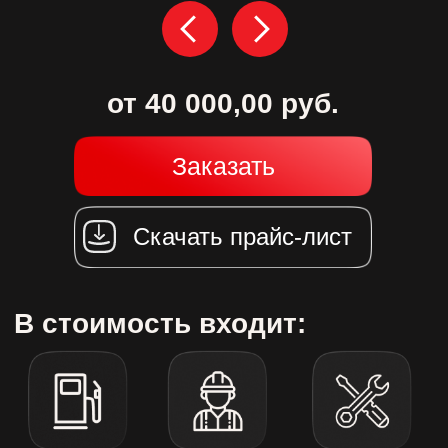
Скачать прайс-лист
В стоимость входит:
Заправка
Работа
Обслуживание
техники
оператора
техники
ОПИСАНИЕ:
Ямобур вездеход – это буровой и
грузовой автомобиль.
Он отличается от остальных своей
высокой проходимостью.
Вся спецтехника предоставляется с